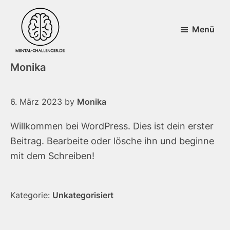
Skip
Zur
to
Fußzeile
Menü
main
springen
content
Monika
6. März 2023
by
Monika
Willkommen bei WordPress. Dies ist dein erster
Beitrag. Bearbeite oder lösche ihn und beginne
mit dem Schreiben!
Kategorie:
Unkategorisiert